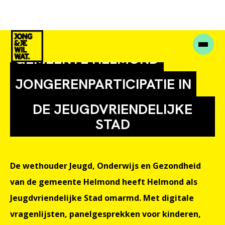
GEMEENTE HELMOND
JONGERENPARTICIPATIE IN
DE JEUGDVRIENDELIJKE
STAD
De wethouder Jeugd, Onderwijs en Gezondheid
van de gemeente Helmond heeft Helmond als
Jeugdvriendelijke Stad omarmd. Met digitale
vragenlijsten, panelgesprekken voor kinderen,