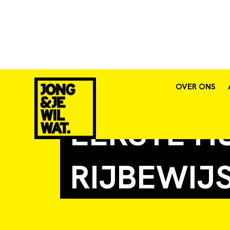
CBR: JO
OVER ONS
EERSTE HU
RIJBEWIJ