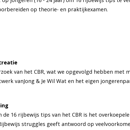
op jongeren (16 - 24 jaar) om 16 rijbewijs tips te 
voorbereiden op theorie- en praktijkexamen.
creatie
rzoek van het CBR, wat we opgevolgd hebben met me
werk vanJong & Je Wil Wat en het eigen jongerenpan
ling
 de 16 rijbewijs tips van het CBR is het overkoepele
 Rijbewijs struggles geeft antwoord op veelvoorko